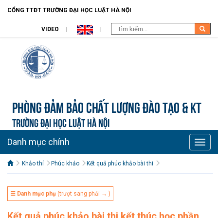
CỔNG TTĐT TRƯỜNG ĐẠI HỌC LUẬT HÀ NỘI
VIDEO
Phòng Đảm bảo chất lượng đào tạo & KT
TRƯỜNG ĐẠI HỌC LUẬT HÀ NỘI
Danh mục chính
Toggle
naviga
Khảo thí
Phúc khảo
Kết quả phúc khảo bài thi
☰ Danh mục phụ
(trượt sang phải → )
Kết quả phúc khảo bài thi kết thúc học phần