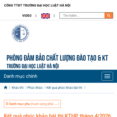
CỔNG TTĐT TRƯỜNG ĐẠI HỌC LUẬT HÀ NỘI
VIDEO
Phòng Đảm bảo chất lượng đào tạo & KT
TRƯỜNG ĐẠI HỌC LUẬT HÀ NỘI
Danh mục chính
Toggle
naviga
Khảo thí
Phúc khảo
Kết quả phúc khảo bài thi
☰ Danh mục phụ
(trượt sang phải → )
Kết quả phúc khảo bài thi KTHP tháng 4/2026