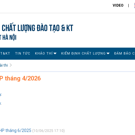
VIDEO
 chất lượng đào tạo & KT
T HÀ NỘI
ĐT&KT
TIN TỨC
KHẢO THÍ
KIỂM ĐỊNH CHẤT LƯỢNG
ĐẢM BẢO 
i thi
HP tháng 4/2026
y
.
y
.
THP tháng 6/2025
(10/06/2025 17:10)