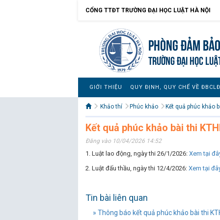
CỔNG TTĐT TRƯỜNG ĐẠI HỌC LUẬT HÀ NỘI
Phòng Đảm bảo
TRƯỜNG ĐẠI HỌC LUẬ
GIỚI THIỆU
QUY ĐỊNH, QUY CHẾ VỀ ĐBCL
Khảo thí
Phúc khảo
Kết quả phúc khảo bà
Kết quả phúc khảo bài thi KT
Đăng vào 10/04/2026 14:52
1. Luật lao động, ngày thi 26/1/2026:
Xem tại đâ
2. Luật đấu thầu, ngày thi 12/4/2026:
Xem tại đâ
Tin bài liên quan
» Thông báo kết quả phúc khảo bài thi K