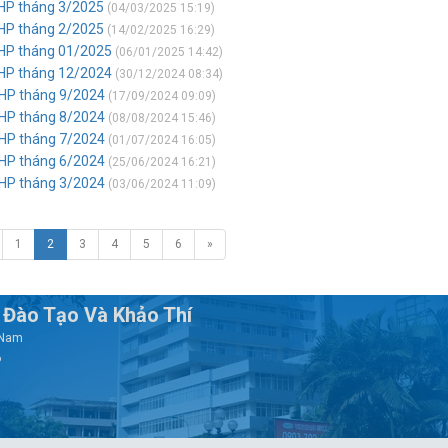
THP tháng 3/2025
(04/03/2025 15:19)
THP tháng 2/2025
(14/02/2025 16:29)
THP tháng 01/2025
(06/01/2025 14:42)
THP tháng 12/2024
(30/12/2024 08:34)
THP tháng 9/2024
(17/09/2024 09:09)
THP tháng 8/2024
(08/08/2024 15:46)
THP tháng 7/2024
(01/07/2024 16:05)
THP tháng 6/2024
(25/06/2024 16:21)
THP tháng 3/2024
(03/06/2024 11:09)
1
2
3
4
5
6
»
Đào Tạo Và Khảo Thí
t Nam
6