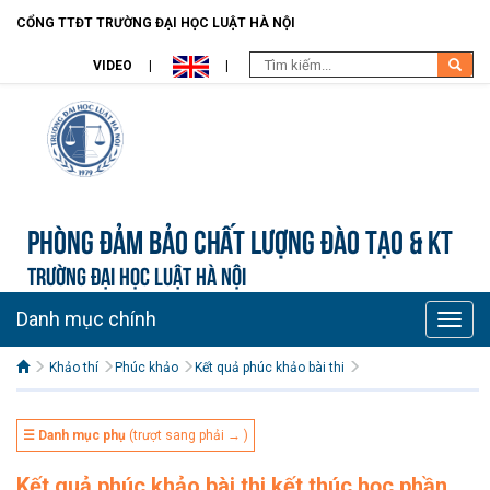
CỔNG TTĐT TRƯỜNG ĐẠI HỌC LUẬT HÀ NỘI
VIDEO
Phòng Đảm bảo chất lượng đào tạo & KT
TRƯỜNG ĐẠI HỌC LUẬT HÀ NỘI
Danh mục chính
Toggle
naviga
Khảo thí
Phúc khảo
Kết quả phúc khảo bài thi
☰ Danh mục phụ
(trượt sang phải → )
Kết quả phúc khảo bài thi kết thúc học phần