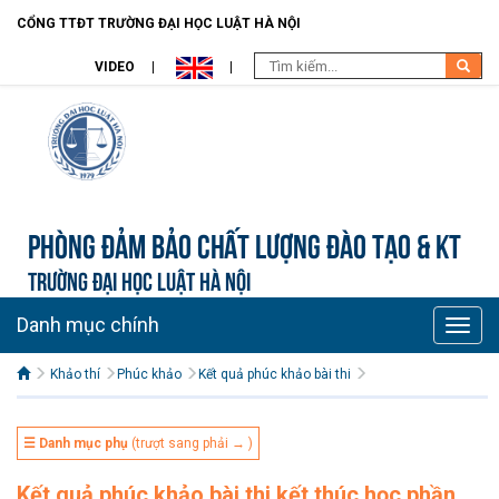
CỔNG TTĐT TRƯỜNG ĐẠI HỌC LUẬT HÀ NỘI
VIDEO
Phòng Đảm bảo chất lượng đào tạo & KT
TRƯỜNG ĐẠI HỌC LUẬT HÀ NỘI
Danh mục chính
Toggle
naviga
Khảo thí
Phúc khảo
Kết quả phúc khảo bài thi
☰ Danh mục phụ
(trượt sang phải → )
Kết quả phúc khảo bài thi kết thúc học phần