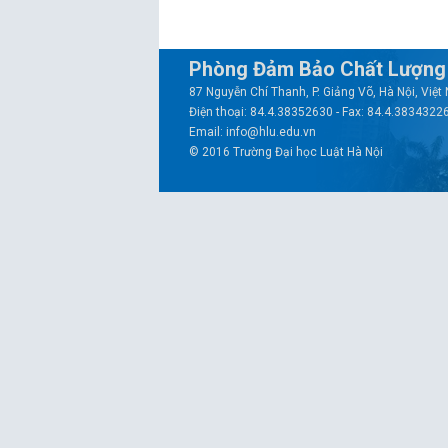
Phòng Đảm Bảo Chất Lượng 
87 Nguyễn Chí Thanh, P. Giảng Võ, Hà Nội, Việ
Điện thoại: 84.4.38352630 - Fax: 84.4.3834322
Email: info@hlu.edu.vn
© 2016 Trường Đại học Luật Hà Nội