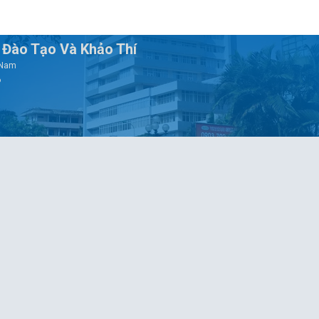
Đào Tạo Và Khảo Thí
t Nam
6