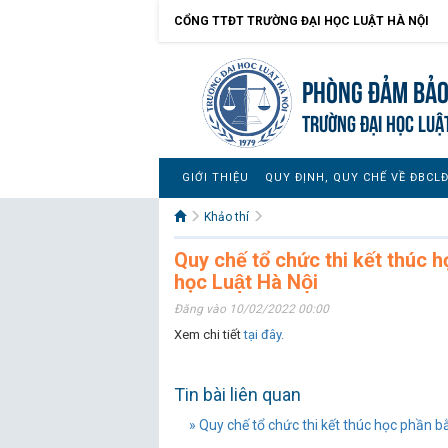
CỔNG TTĐT TRƯỜNG ĐẠI HỌC LUẬT HÀ NỘI
Phòng Đảm bảo
TRƯỜNG ĐẠI HỌC LUẬ
GIỚI THIỆU
QUY ĐỊNH, QUY CHẾ VỀ ĐBCL
Khảo thí
Quy chế tổ chức thi kết thúc h
học Luật Hà Nội
Đăng vào 10/02/2022 00:00
Xem chi tiết
tại đây.
Tin bài liên quan
» Quy chế tổ chức thi kết thúc học phần bă