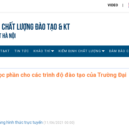
VIDEO
 chất lượng đào tạo & KT
T HÀ NỘI
ĐT&KT
TIN TỨC
KHẢO THÍ
KIỂM ĐỊNH CHẤT LƯỢNG
ĐẢM BẢO 
ọc phần cho các trình độ đào tạo của Trường Đại
̀ng hình thức trực tuyến
(11/06/2021 00:00)