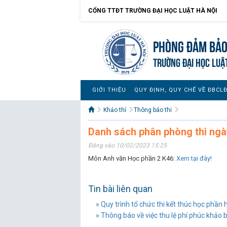
CỔNG TTĐT TRƯỜNG ĐẠI HỌC LUẬT HÀ NỘI
Phòng Đảm bảo
TRƯỜNG ĐẠI HỌC LUẬ
GIỚI THIỆU
QUY ĐỊNH, QUY CHẾ VỀ ĐBCL
Khảo thí
Thông báo thi
Danh sách phân phòng thi ngà
Đăng vào 10/02/2023 15:25
Môn Anh văn Học phần 2 K46:
Xem tại đây!
Tin bài liên quan
» Quy trình tổ chức thi kết thúc học phần h
» Thông báo về việc thu lệ phí phúc khảo b