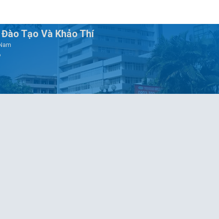
Đào Tạo Và Khảo Thí
t Nam
6