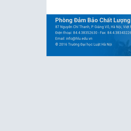
Phòng Đảm Bảo Chất Lượng 
87 Nguyễn Chí Thanh, P. Giảng Võ, Hà Nội, Việ
Điện thoại: 84.4.38352630 - Fax: 84.4.3834322
Email: info@hlu.edu.vn
© 2016 Trường Đại học Luật Hà Nội