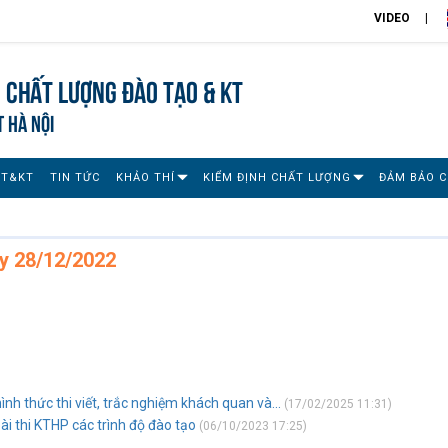
VIDEO
 chất lượng đào tạo & KT
T HÀ NỘI
ĐT&KT
TIN TỨC
KHẢO THÍ
KIỂM ĐỊNH CHẤT LƯỢNG
ĐẢM BẢO 
y 28/12/2022
ình thức thi viết, trắc nghiệm khách quan và...
(17/02/2025 11:31)
ài thi KTHP các trình độ đào tạo
(06/10/2023 17:25)