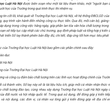
ọc Luật Hà Nội
được biên soạn như một tài liệu tham khảo, một “người bạn 
gười học
của Trường trong quá trình thực thi nhiệm vụ.
 tin cốt lõi, khái quát về Trường Đại học Luật Hà Nội, về hệ thống ĐBCLGD của
g, quy trình vận hành đến những công cụ thực tiễn. Qua đó, mỗi cán bộ, giảng v
áp dụng trong công việc hằng ngày, góp phần lan tỏa văn hóa chất lượng trong 
oạn sẽ tiếp tục cập nhật các chủ trương, quy định pháp luật và tổng hợp ý kiến 
t triển Sổ tay thành phiên bản đầy đủ, chi tiết, đáp ứng tốt hơn mục tiêu phát t
c của Trường Đại học Luật Hà Nội bao gồm các phần chính sau đây:
iáo dục
ật Hà Nội
ng của Trường Đại học Luật Hà Nội
ợng và công cụ đảm bảo chất lượng trên các lĩnh vực hoạt động chính của Trườ
t cả thành viên, Sổ tay này sẽ là tài liệu hữu ích, giúp mỗi cá nhân nhận thức r
cao chất lượng đào tạo, cùng nhau xây dựng Trường Đại học Luật Hà Nội ngày 
của đất nước và hội nhập quốc tế. Trong quá sử dụng, để đóng góp ý kiến tiếp
và nội dung, các đơn vị, cá nhân vui lòng gửi ý kiến đóng góp về địa chỉ em