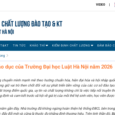
VIDEO
 chất lượng đào tạo & KT
T HÀ NỘI
ĐT&KT
TIN TỨC
KHẢO THÍ
KIỂM ĐỊNH CHẤT LƯỢNG
ĐẢM BẢO 
rong
áo dục của Trường Đại học Luật Hà Nội năm 2026
g chuyển mình mạnh mẽ theo hướng chuẩn hóa, hiện đại hóa và hội nhập quốc
 giữ vai trò then chốt đối với sự phát triển bền vững của các cơ sở đào tạo.
 trọng điểm quốc gia, uy tín và chất lượng không chỉ là việc tiếp nối truyền th
g định và cam kết trước xã hội về giá trị của mỗi thế hệ sinh viên, học viên đượ
năm gần đây, Nhà trường đã không ngừng hoàn thiện hệ thống ĐBCL bên trong,
úc đẩy đổi mới và cũng là thước đo khẳng định thương hiệu. Trên tinh thần đó,
Sổ