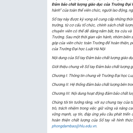
Đảm bảo chất lượng giáo dục
của Trường Đại h
hành” của toàn thể viên chức, người lao động
, n
Sổ tay này được kỳ vọng sẽ cung cấp những thông
trường, từ cơ cấu tổ chức, chính sách chất lượn
chuyên viên có thể dễ dàng nắm bắt, tra cứu và 
Trường.
Sau
một
thời gian vận hành, nhóm biên s
góp của viên chức toàn Trường để hoàn thiện, phá
của Trường Đại học Luật Hà Nội
Nội dung của Sổ tay Đảm bảo chất lượng giáo dụ
Giới thiệu chung về Sổ tay Đảm bảo chất lượng g
Chương I: Thông tin chung về Trường Đại học Lu
Chương II: Hệ thống đảm bảo chất lượng bên tro
Chương III: Nội dung hoạt động đảm bảo chất lư
Chúng tôi tin tưởng rằng, với sự chung tay của tấ
trò, trách nhiệm trong việc giữ vững và nâng 
vững mạnh, uy tín, đáp ứng yêu cầu phát triển 
hoàn thiện chất lượng của Sổ tay về hình thức 
phongdambao@hlu.edu.vn
.