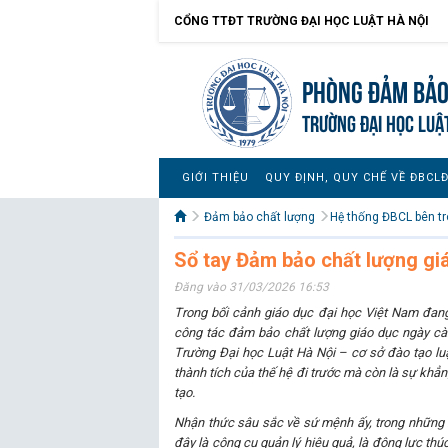
CỔNG TTĐT TRƯỜNG ĐẠI HỌC LUẬT HÀ NỘI
Phòng Đảm bảo
TRƯỜNG ĐẠI HỌC LUẬ
GIỚI THIỆU
QUY ĐỊNH, QUY CHẾ VỀ ĐBCL
Đảm bảo chất lượng
Hệ thống ĐBCL bên t
Sổ tay Đảm bảo chất lượng gi
Đăng vào 31/03/2026 16:53
Trong bối cảnh giáo dục đại học Việt Nam đan
công tác đảm bảo chất lượng giáo dục ngày càng
Trường Đại học Luật Hà Nội – cơ sở đào tạo luật
thành tích của thế hệ đi trước mà còn là sự khẳn
tạo.
Nhận thức sâu sắc về sứ mệnh ấy, trong những 
đây là công cụ quản lý hiệu quả, là động lực th