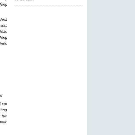
đồng
 Nhà
iên,
toàn
đóng
riển
ng
õ vai
càng
 tục
ail: