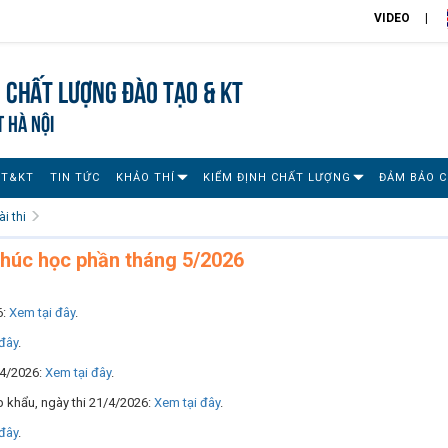
VIDEO
 chất lượng đào tạo & KT
T HÀ NỘI
ĐT&KT
TIN TỨC
KHẢO THÍ
KIỂM ĐỊNH CHẤT LƯỢNG
ĐẢM BẢO 
i thi
 thúc học phần tháng 5/2026
6:
Xem tại đây
.
đây
.
9/4/2026:
Xem tại đây
.
p khẩu, ngày thi 21/4/2026:
Xem tại đây
.
đây
.