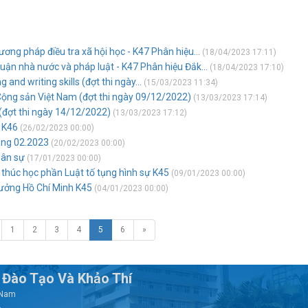
ơng pháp điều tra xã hội học - K47 Phân hiệu...
(18/04/2023 17:11)
luận nhà nước và pháp luật - K47 Phân hiệu Đắk...
(18/04/2023 17:10)
and writing skills (đợt thi ngày...
(15/03/2023 11:34)
 Cộng sản Việt Nam (đợt thi ngày 09/12/2022)
(13/03/2023 17:14)
 (đợt thi ngày 14/12/2022)
(13/03/2023 17:12)
- K46
(26/02/2023 00:00)
áng 02.2023
(20/02/2023 00:00)
dân sự
(17/01/2023 00:00)
 thúc học phần Luật tố tụng hình sự K45
(09/01/2023 00:00)
ưởng Hồ Chí Minh K45
(04/01/2023 00:00)
1
2
3
4
5
6
»
Đào Tạo Và Khảo Thí
t Nam