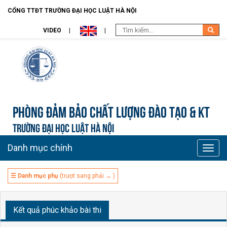
CỔNG TTĐT TRƯỜNG ĐẠI HỌC LUẬT HÀ NỘI
VIDEO
Phòng Đảm bảo chất lượng đào tạo & KT
TRƯỜNG ĐẠI HỌC LUẬT HÀ NỘI
Danh mục chính
Toggle
naviga
☰ Danh mục phụ
(trượt sang phải → )
Kết quả phúc khảo bài thi