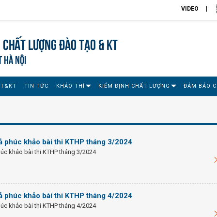
VIDEO
 chất lượng đào tạo & KT
T HÀ NỘI
ĐT&KT
TIN TỨC
KHẢO THÍ
KIỂM ĐỊNH CHẤT LƯỢNG
ĐẢM BẢO 
ả phúc khảo bài thi KTHP tháng 3/2024
úc khảo bài thi KTHP tháng 3/2024
ả phúc khảo bài thi KTHP tháng 4/2024
úc khảo bài thi KTHP tháng 4/2024