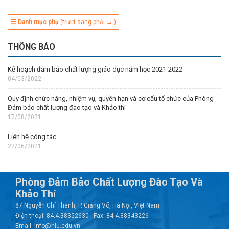
☰ Danh mục phụ
(trượt sang phải → )
THÔNG BÁO
Kế hoạch đảm bảo chất lượng giáo dục năm học 2021-2022
04/03/2022
Quy định chức năng, nhiệm vụ, quyền hạn và cơ cấu tổ chức của Phòng
Đảm bảo chất lượng đào tạo và Khảo thí
17/08/2021
Liên hệ công tác
22/06/2021
Phòng Đảm Bảo Chất Lượng Đào Tạo Và
Khảo Thí
87 Nguyễn Chí Thanh, P. Giảng Võ, Hà Nội, Việt Nam
Điện thoại: 84.4.38352630 - Fax: 84.4.38343226
Email: info@hlu.edu.vn