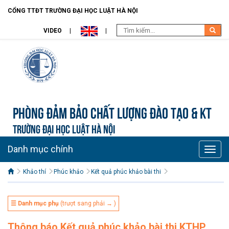
CỔNG TTĐT TRƯỜNG ĐẠI HỌC LUẬT HÀ NỘI
VIDEO
Phòng Đảm bảo chất lượng đào tạo & KT
TRƯỜNG ĐẠI HỌC LUẬT HÀ NỘI
Danh mục chính
Toggle
naviga
Khảo thí
Phúc khảo
Kết quả phúc khảo bài thi
☰ Danh mục phụ
(trượt sang phải → )
Thông báo Kết quả phúc khảo bài thi KTHP