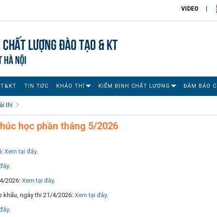
VIDEO
 chất lượng đào tạo & KT
T HÀ NỘI
ĐT&KT
TIN TỨC
KHẢO THÍ
KIỂM ĐỊNH CHẤT LƯỢNG
ĐẢM BẢO 
i thi
 thúc học phần tháng 5/2026
6:
Xem tại đây
.
đây
.
9/4/2026:
Xem tại đây
.
p khẩu, ngày thi 21/4/2026:
Xem tại đây
.
đây
.