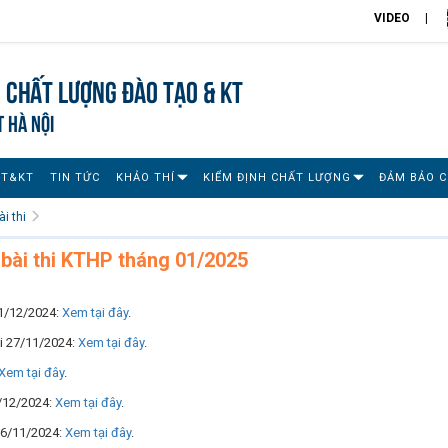
VIDEO
 chất lượng đào tạo & KT
T HÀ NỘI
ĐT&KT
TIN TỨC
KHẢO THÍ
KIỂM ĐỊNH CHẤT LƯỢNG
ĐẢM BẢO 
i thi
bài thi KTHP tháng 01/2025
11/12/2024:
Xem tại đây
.
hi 27/11/2024:
Xem tại đây
.
Xem tại đây
.
1/12/2024:
Xem tại đây
.
 26/11/2024:
Xem tại đây
.