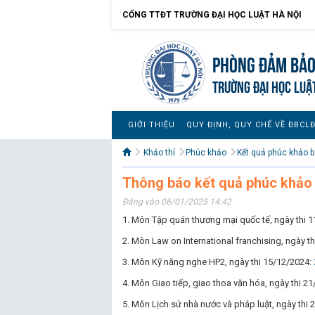
CỔNG TTĐT TRƯỜNG ĐẠI HỌC LUẬT HÀ NỘI
Phòng Đảm bảo
TRƯỜNG ĐẠI HỌC LUẬ
GIỚI THIỆU
QUY ĐỊNH, QUY CHẾ VỀ ĐBCL
Khảo thí
Phúc khảo
Kết quả phúc khảo bà
Thông báo kết quả phúc khảo 
Đăng vào 06/01/2025 14:42
1. Môn Tập quán thương mại quốc tế, ngày thi 
2. Môn Law on International franchising, ngày t
3. Môn Kỹ năng nghe HP2, ngày thi 15/12/2024:
4. Môn Giao tiếp, giao thoa văn hóa, ngày thi 2
5. Môn Lịch sử nhà nước và pháp luật, ngày thi