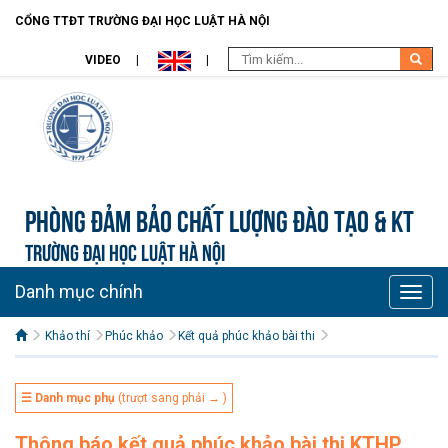
CỔNG TTĐT TRƯỜNG ĐẠI HỌC LUẬT HÀ NỘI
VIDEO
Phòng Đảm bảo chất lượng đào tạo & KT
TRƯỜNG ĐẠI HỌC LUẬT HÀ NỘI
Danh mục chính
Toggle
naviga
Khảo thí
Phúc khảo
Kết quả phúc khảo bài thi
☰ Danh mục phụ
(trượt sang phải → )
Thông báo kết quả phúc khảo bài thi KTHP