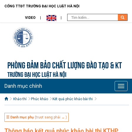
CỔNG TTĐT TRƯỜNG ĐẠI HỌC LUẬT HÀ NỘI
VIDEO
Phòng Đảm bảo chất lượng đào tạo & KT
TRƯỜNG ĐẠI HỌC LUẬT HÀ NỘI
Danh mục chính
Toggle
naviga
Khảo thí
Phúc khảo
Kết quả phúc khảo bài thi
☰ Danh mục phụ
(trượt sang phải → )
Thông báo kết quả phúc khảo bài thi KTHP