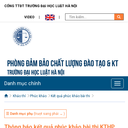
CỔNG TTĐT TRƯỜNG ĐẠI HỌC LUẬT HÀ NỘI
VIDEO
Phòng Đảm bảo chất lượng đào tạo & KT
TRƯỜNG ĐẠI HỌC LUẬT HÀ NỘI
Danh mục chính
Toggle
naviga
Khảo thí
Phúc khảo
Kết quả phúc khảo bài thi
☰ Danh mục phụ
(trượt sang phải → )
Thông báo kết quả phúc khảo bài thi KTHP