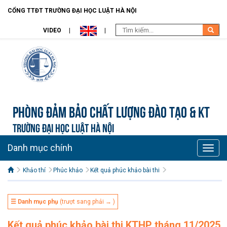
CỔNG TTĐT TRƯỜNG ĐẠI HỌC LUẬT HÀ NỘI
VIDEO
Phòng Đảm bảo chất lượng đào tạo & KT
TRƯỜNG ĐẠI HỌC LUẬT HÀ NỘI
Danh mục chính
Toggle
naviga
Khảo thí
Phúc khảo
Kết quả phúc khảo bài thi
☰ Danh mục phụ
(trượt sang phải → )
Kết quả phúc khảo bài thi KTHP tháng 11/2025