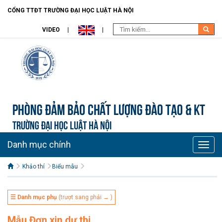
CỔNG TTĐT TRƯỜNG ĐẠI HỌC LUẬT HÀ NỘI
VIDEO
Phòng Đảm bảo chất lượng đào tạo & KT
TRƯỜNG ĐẠI HỌC LUẬT HÀ NỘI
Danh mục chính
Toggle
naviga
Khảo thí
Biểu mẫu
☰ Danh mục phụ
(trượt sang phải → )
Mẫu Đơn xin dự thi