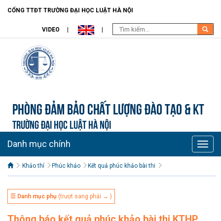
CỔNG TTĐT TRƯỜNG ĐẠI HỌC LUẬT HÀ NỘI
VIDEO
Phòng Đảm bảo chất lượng đào tạo & KT
TRƯỜNG ĐẠI HỌC LUẬT HÀ NỘI
Danh mục chính
Toggle
naviga
Khảo thí
Phúc khảo
Kết quả phúc khảo bài thi
☰ Danh mục phụ
(trượt sang phải → )
Thông báo kết quả phúc khảo bài thi KTHP