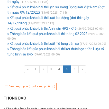
thi ngày...
(15/03/2023 11:34)
» Kết quả phúc khảo bài thi Lịch sử Đảng Cộng sản Việt Nam (đợt
thi ngày 09/12/2022)
(13/03/2023 17:14)
» Kết quả phúc khảo bài thi Luật lao động (đợt thi ngày
14/12/2022)
(13/03/2023 17:12)
» Kết quả phúc khảo bài thi Anh văn HP2 - K46
(26/02/2023 00:00)
» Thông báo kết quả phúc khảo bài thi tháng 02.2023
(20/02/2023
00:00)
» Kết quả phúc khảo bài thi Luật Tố tụng dân sự
(17/01/2023 00:00)
» Thông báo kết qủa phúc khảo bài thi kết thúc học phần Luật tố
tụng hình sự K45
(09/01/2023 00:00)
«
1
2
3
4
5
6
»
☰ Danh mục phụ
(trượt sang phải → )
THÔNG BÁO
Kế hoạch đảm bảo chất lượng giáo dục năm học 2021-2022