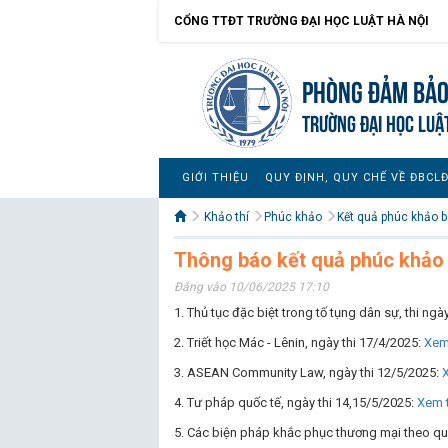
CỔNG TTĐT TRƯỜNG ĐẠI HỌC LUẬT HÀ NỘI
Phòng Đảm bảo
TRƯỜNG ĐẠI HỌC LUẬ
GIỚI THIỆU
QUY ĐỊNH, QUY CHẾ VỀ ĐBCL
Khảo thí
Phúc khảo
Kết quả phúc khảo bà
Thông báo kết quả phúc khảo 
Đăng vào 10/06/2025 17:10
1. Thủ tục đặc biệt trong tố tụng dân sự, thi ng
2. Triết học Mác - Lênin, ngày thi 17/4/2025:
Xem 
3. ASEAN Community Law, ngày thi 12/5/2025:
X
4. Tư pháp quốc tế, ngày thi 14,15/5/2025:
Xem t
5. Các biện pháp khắc phục thương mại theo qu