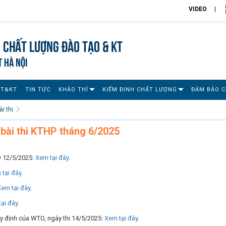
VIDEO
 chất lượng đào tạo & KT
T HÀ NỘI
ĐT&KT
TIN TỨC
KHẢO THÍ
KIỂM ĐỊNH CHẤT LƯỢNG
ĐẢM BẢO 
i thi
bài thi KTHP tháng 6/2025
ày 12/5/2025:
Xem tại đây
.
tại đây
.
em tại đây
.
ại đây
.
y định của WTO, ngày thi 14/5/2025:
Xem tại đây
.