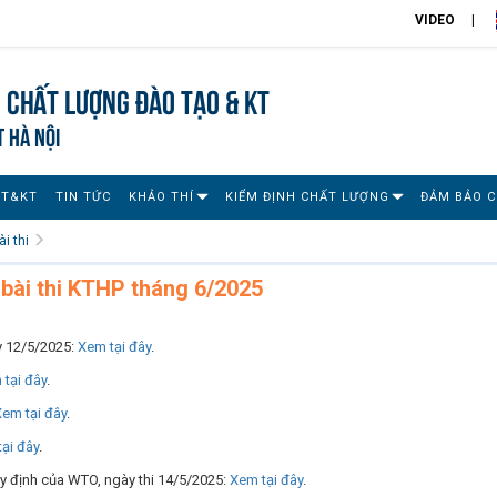
VIDEO
 chất lượng đào tạo & KT
T HÀ NỘI
ĐT&KT
TIN TỨC
KHẢO THÍ
KIỂM ĐỊNH CHẤT LƯỢNG
ĐẢM BẢO 
i thi
bài thi KTHP tháng 6/2025
ày 12/5/2025:
Xem tại đây
.
tại đây
.
em tại đây
.
ại đây
.
y định của WTO, ngày thi 14/5/2025:
Xem tại đây
.