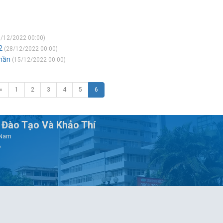
/12/2022 00:00)
2
(28/12/2022 00:00)
phần
(15/12/2022 00:00)
«
1
2
3
4
5
6
Đào Tạo Và Khảo Thí
t Nam
6