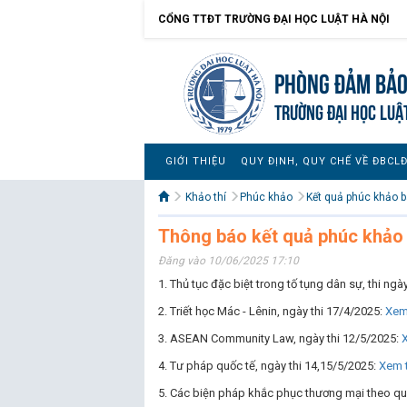
CỔNG TTĐT TRƯỜNG ĐẠI HỌC LUẬT HÀ NỘI
Phòng Đảm bảo
TRƯỜNG ĐẠI HỌC LUẬ
GIỚI THIỆU
QUY ĐỊNH, QUY CHẾ VỀ ĐBCL
Khảo thí
Phúc khảo
Kết quả phúc khảo bà
Thông báo kết quả phúc khảo 
Đăng vào 10/06/2025 17:10
1. Thủ tục đặc biệt trong tố tụng dân sự, thi ng
2. Triết học Mác - Lênin, ngày thi 17/4/2025:
Xem 
3. ASEAN Community Law, ngày thi 12/5/2025:
X
4. Tư pháp quốc tế, ngày thi 14,15/5/2025:
Xem t
5. Các biện pháp khắc phục thương mại theo qu