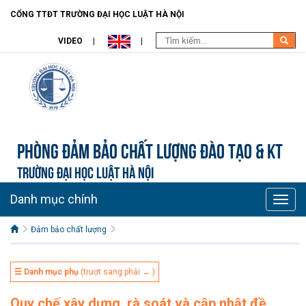
CỔNG TTĐT TRƯỜNG ĐẠI HỌC LUẬT HÀ NỘI
VIDEO
Phòng Đảm bảo chất lượng đào tạo & KT
TRƯỜNG ĐẠI HỌC LUẬT HÀ NỘI
Danh mục chính
Toggle
naviga
Đảm bảo chất lượng
☰ Danh mục phụ
(trượt sang phải → )
Quy chế xây dựng, rà soát và cập nhật đề