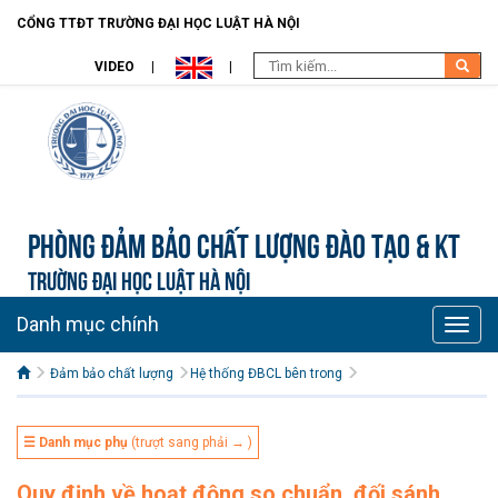
CỔNG TTĐT TRƯỜNG ĐẠI HỌC LUẬT HÀ NỘI
VIDEO
Phòng Đảm bảo chất lượng đào tạo & KT
TRƯỜNG ĐẠI HỌC LUẬT HÀ NỘI
Danh mục chính
Toggle
naviga
Đảm bảo chất lượng
Hệ thống ĐBCL bên trong
☰ Danh mục phụ
(trượt sang phải → )
Quy định về hoạt động so chuẩn, đối sánh