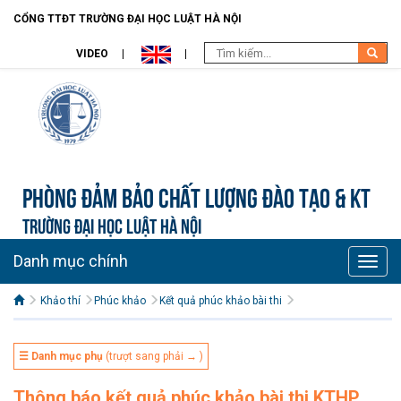
CỔNG TTĐT TRƯỜNG ĐẠI HỌC LUẬT HÀ NỘI
VIDEO
Phòng Đảm bảo chất lượng đào tạo & KT
TRƯỜNG ĐẠI HỌC LUẬT HÀ NỘI
Danh mục chính
Toggle
naviga
Khảo thí
Phúc khảo
Kết quả phúc khảo bài thi
☰ Danh mục phụ
(trượt sang phải → )
Thông báo kết quả phúc khảo bài thi KTHP