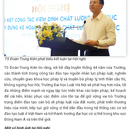
TS
Đoàn Trung Kiên phát biểu kết luận tại Hội nghị
TS Đoàn Trung Kiên tin rằng, với bề dầy truyền thống 44 năm của Trường,
các thành tích trong công tác đào tạo nguồn nhân lực pháp luật, nghiên
cứu, chuyển giao khoa học pháp lý và truyền bá pháp lý, tinh thần cầu thị,
không ngừng học hỏi, Trường Đại học Luật Hà Nội sẽ phát huy hơn nữa, tối
đa những điểm mạnh và ngay lập tức triển khai các biện pháp, kế hoạch
để cải tiến, khắc phục các điểm còn tồn tại để giữ vững vai trò Trường
trọng điểm đào tạo cán bộ về pháp luật của đất nước, phát triển thương
hiệu của mình, tiếp tục giữ vững vị thế dẫn đầu trong hệ thống các cơ sở
đào tạo luật ở Việt Nam và trở thành trường đại học có vị thế trong khu vực
Đông Nam Á và trên thế giới.
Một số hình ảnh tại Hội nghị