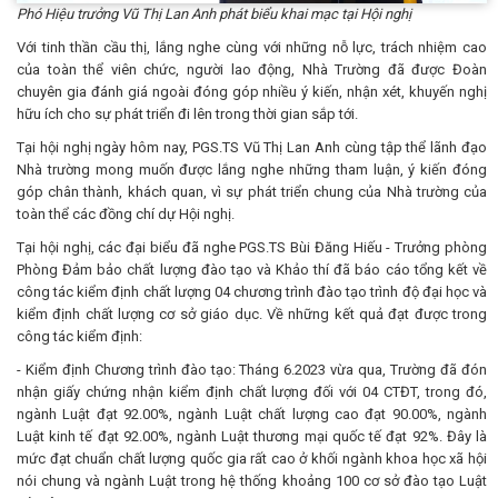
Phó Hiệu trưởng Vũ Thị Lan Anh phát biểu khai mạc tại Hội nghị
Với tinh thần cầu thị, lắng nghe cùng với những nỗ lực, trách nhiệm cao
của toàn thể viên chức, người lao động, Nhà Trường đã được Đoàn
chuyên gia đánh giá ngoài đóng góp nhiều ý kiến, nhận xét, khuyến nghị
hữu ích cho sự phát triển đi lên trong thời gian sắp tới.
Tại hội nghị ngày hôm nay, PGS.TS Vũ Thị Lan Anh cùng tập thể lãnh đạo
Nhà trường mong muốn được lắng nghe những tham luận, ý kiến đóng
góp chân thành, khách quan, vì sự phát triển chung của Nhà trường của
toàn thể các đồng chí dự Hội nghị.
Tại hội nghị, các đại biểu đã nghe PGS.TS Bùi Đăng Hiếu - Trưởng phòng
Phòng Đảm bảo chất lượng đào tạo và Khảo thí đã báo cáo tổng kết về
công tác kiểm định chất lượng 04 chương trình đào tạo trình độ đại học và
kiểm định chất lượng cơ sở giáo dục. Về những kết quả đạt được trong
công tác kiểm định:
- Kiểm định Chương trình đào tạo: Tháng 6.2023 vừa qua, Trường đã đón
nhận giấy chứng nhận kiểm định chất lượng đối với 04 CTĐT, trong đó,
ngành Luật đạt 92.00%, ngành Luật chất lượng cao đạt 90.00%, ngành
Luật kinh tế đạt 92.00%, ngành Luật thương mại quốc tế đạt 92%. Đây là
mức đạt chuẩn chất lượng quốc gia rất cao ở khối ngành khoa học xã hội
nói chung và ngành Luật trong hệ thống khoảng 100 cơ sở đào tạo Luật