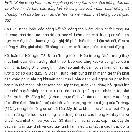
PGS.TS Bùi Đăng Hiếu - Trưởng phòng Phòng Đảm bảo chất lượng đào tạo
và Khảo thí đã báo cáo tổng kết về công tác kiểm định chất lượng 04
chương trình đào tạo trình độ đại học và kiểm định chất lượng cơ sở giáo
dục
Sau khi nghe báo cáo tổng kết về công tác kiểm định chất lượng 04
chương trình đào tạo trình độ đại học và kiểm định chất lượng cơ sở giáo
dục, các đại biểu tham dự Hội nghị đã phát biểu tham luận sôi nổi, đưa ra
những ý kiến, giải pháp để nâng cao hơn chất lượng của các hoạt động.
Kết luận tại Hội nghị, TS. Đoàn Trung Kiên - Hiệu trưởng Nhà trường thay
mặt lãnh đạo Nhà trường nhất trí với báo cáo tổng kết về công tác kiểm
định chất lượng 04 chương trình đào tạo trình độ đại học và kiểm định chất
lượng cơ sở giáo dục. TS Đoàn Trung Kiên cũng nhấn mạnh để triển khai
các khắc phục những khuyến nghị của Đoàn đánh giá ngoài và phát huy
hơn nữa thế mạnh, Nhà trường cần tập trung, triển khai đồng bộ, quyết liệt
các nhóm giải pháp như sau: (1) Tăng cường nâng cao nhận thức, phổ
biến, quán triệt đồng bộ nội dung, mục đích và tầm quan trọng của công
tác kiểm định đến toàn bộ cán bộ, viên chức, người lao động của Trường;
(2) Xây dựng hệ thống cơ sở dữ liệu đầy đủ và khoa học về các hoạt động
của Trường để luôn sẵn sàng chủ động đưa ra các thống kế đầy đủ và
chuẩn xác nhất khi có yêu cầu; (3) Ban hành và rà soát, cập nhật đầy đủ
các văn bản quy định và các quy trình làm việc cho tất cả các hoạt động