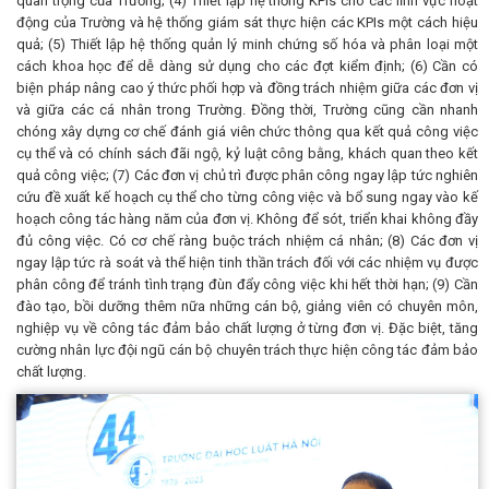
quan trọng của Trường; (4) Thiết lập hệ thống KPIs cho các lĩnh vực hoạt
động của Trường và hệ thống giám sát thực hiện các KPIs một cách hiệu
quả; (5) Thiết lập hệ thống quản lý minh chứng số hóa và phân loại một
cách khoa học để dễ dàng sử dụng cho các đợt kiểm định; (6) Cần có
biện pháp nâng cao ý thức phối hợp và đồng trách nhiệm giữa các đơn vị
và giữa các cá nhân trong Trường. Đồng thời, Trường cũng cần nhanh
chóng xây dựng cơ chế đánh giá viên chức thông qua kết quả công việc
cụ thể và có chính sách đãi ngộ, kỷ luật công bằng, khách quan theo kết
quả công việc; (7) Các đơn vị chủ trì được phân công ngay lập tức nghiên
cứu đề xuất kế hoạch cụ thể cho từng công việc và bổ sung ngay vào kế
hoạch công tác hàng năm của đơn vị. Không để sót, triển khai không đầy
đủ công việc. Có cơ chế ràng buộc trách nhiệm cá nhân; (8) Các đơn vị
ngay lập tức rà soát và thể hiện tinh thần trách đối với các nhiệm vụ được
phân công để tránh tình trạng đùn đẩy công việc khi hết thời hạn; (9) Cần
đào tạo, bồi dưỡng thêm nữa những cán bộ, giảng viên có chuyên môn,
nghiệp vụ về công tác đảm bảo chất lượng ở từng đơn vị. Đặc biệt, tăng
cường nhân lực đội ngũ cán bộ chuyên trách thực hiện công tác đảm bảo
chất lượng.