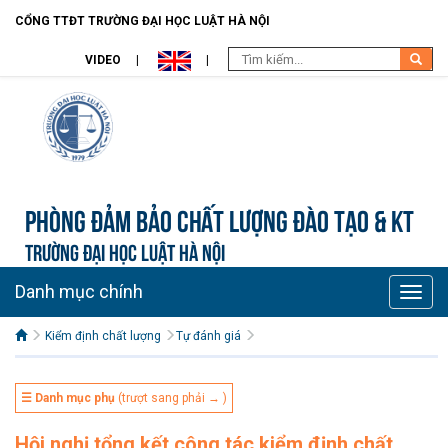
CỔNG TTĐT TRƯỜNG ĐẠI HỌC LUẬT HÀ NỘI
VIDEO
Phòng Đảm bảo chất lượng đào tạo & KT
TRƯỜNG ĐẠI HỌC LUẬT HÀ NỘI
Danh mục chính
Toggle
naviga
Kiểm định chất lượng
Tự đánh giá
☰ Danh mục phụ
(trượt sang phải → )
Hội nghị tổng kết công tác kiểm định chất