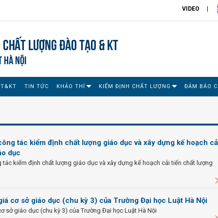
VIDEO
 chất lượng đào tạo & KT
T HÀ NỘI
ĐT&KT
TIN TỨC
KHẢO THÍ
KIỂM ĐỊNH CHẤT LƯỢNG
ĐẢM BẢO 
 công tác kiểm định chất lượng giáo dục và xây dựng kế hoạch cả
áo dục
g tác kiểm định chất lượng giáo dục và xây dựng kế hoạch cải tiến chất lượng
iá cơ sở giáo dục (chu kỳ 3) của Trường Đại học Luật Hà Nội
ơ sở giáo dục (chu kỳ 3) của Trường Đại học Luật Hà Nội