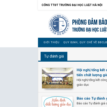
CỔNG TTĐT TRƯỜNG ĐẠI HỌC LUẬT HÀ NỘI
Phòng Đảm bảo
TRƯỜNG ĐẠI HỌC LUẬ
GIỚI THIỆU
QUY ĐỊNH, QUY CHẾ VỀ ĐBCL
Tự đánh giá
Hội nghị tổng kết
tiến chất lượng gi
Hội nghị tổng kết côn
giáo dục
Báo cáo Tự đánh g
Báo cáo Tự đánh giá c