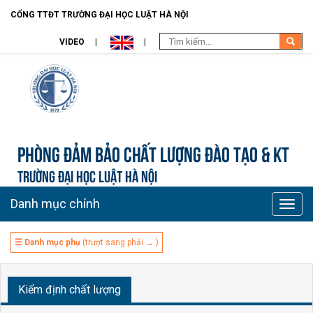
CỔNG TTĐT TRƯỜNG ĐẠI HỌC LUẬT HÀ NỘI
VIDEO
Phòng Đảm bảo chất lượng đào tạo & KT
TRƯỜNG ĐẠI HỌC LUẬT HÀ NỘI
Danh mục chính
Toggle
naviga
☰ Danh mục phụ
(trượt sang phải → )
Kiểm định chất lượng