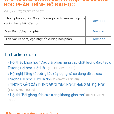
HỌC PHẦN TRÌNH ĐỘ ĐẠI HỌC
Đăng vào 25/07/2022 00:00
Thông báo số 2759 về bổ sung chỉnh sửa và nộp Đề
Dowload
cương học phần đại học
Mẫu Đề cương học phần
Dowload
Biên bản rà soát, cập nhật đề cương học phần
Dowload
Tin bài liên quan
» Hội thảo khoa học “Các giải pháp nâng cao chất lượng đào tạo ở
Trường Đại học Luật Hà...
(06/10/2023 17:00)
» Hội nghị Tổng kết công tác xây dựng và sử dụng đề thi của
Trường Đại học Luật Hà Nội
(21/06/2023 00:00)
» THÔNG BÁO XÂY DỰNG ĐỀ CƯƠNG HỌC PHẦN SAU ĐẠI HỌC
(16/08/2022 00:00)
» Hội thi "Bài giảng tích cực trong không gian mở"
(01/11/2019
00:00)
☰ Danh mục phụ
(trượt sang phải → )