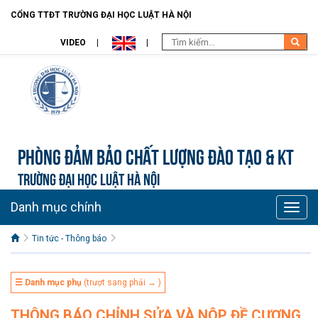
CỔNG TTĐT TRƯỜNG ĐẠI HỌC LUẬT HÀ NỘI
VIDEO
Phòng Đảm bảo chất lượng đào tạo & KT
TRƯỜNG ĐẠI HỌC LUẬT HÀ NỘI
Danh mục chính
Toggle
naviga
Tin tức - Thông báo
☰ Danh mục phụ
(trượt sang phải → )
THÔNG BÁO CHỈNH SỬA VÀ NỘP ĐỀ CƯƠNG