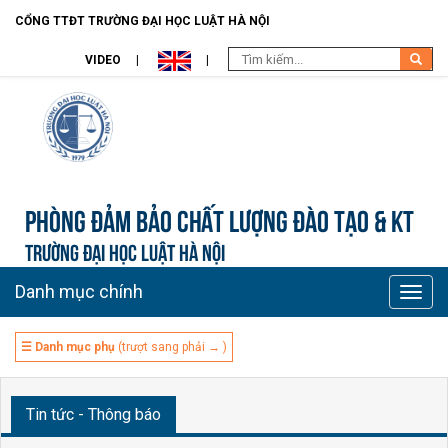
CỔNG TTĐT TRƯỜNG ĐẠI HỌC LUẬT HÀ NỘI
VIDEO
Phòng Đảm bảo chất lượng đào tạo & KT
TRƯỜNG ĐẠI HỌC LUẬT HÀ NỘI
Danh mục chính
Toggle
naviga
☰ Danh mục phụ
(trượt sang phải → )
Tin tức - Thông báo