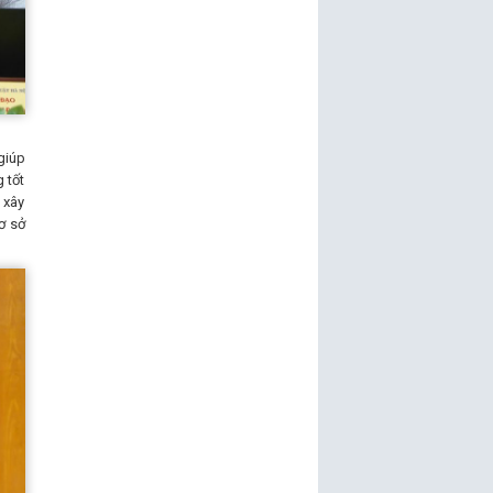
giúp
 tốt
 xây
ơ sở