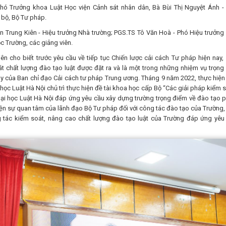
ó Trưởng khoa Luật Học viện Cảnh sát nhân dân, Bà Bùi Thị Nguyệt Ánh -
bộ, Bộ Tư pháp.
n Trung Kiên - Hiệu trưởng Nhà trường; PGS.TS Tô Văn Hoà - Phó Hiệu trưởng
c Trường, các giảng viên.
n cho biết trước yêu cầu về tiếp tục Chiến lược cải cách Tư pháp hiện nay, 
t chất lượng đào tạo luật được đặt ra và là một trong những nhiệm vụ trọng
y của Ban chỉ đạo Cải cách tư pháp Trung ương. Tháng 9 năm 2022, thực hiện
học Luật Hà Nội chủ trì thực hiện đề tài khoa học cấp Bộ “Các giải pháp kiểm s
Đại học Luật Hà Nội đáp ứng yêu cầu xây dựng trường trọng điểm về đào tạo 
hiện sự quan tâm của lãnh đạo Bộ Tư pháp đối với công tác đào tạo của Trường,
g tác kiểm soát, nâng cao chất lượng đào tạo luật của Trường đáp ứng yêu