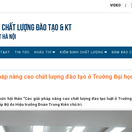
VIDEO
 chất lượng đào tạo & KT
T HÀ NỘI
ĐT&KT
TIN TỨC
KHẢO THÍ
KIỂM ĐỊNH CHẤT LƯỢNG
ĐẢM BẢO 
háp nâng cao chất lượng đào tạo ở Trường Đại họ
hức hội thảo "Các giải pháp nâng cao chất lượng đào tạo luật ở Trường
ấp Bộ do Hiệu trưởng Đoàn Trung Kiên chủ trì.