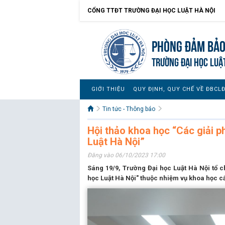
CỔNG TTĐT TRƯỜNG ĐẠI HỌC LUẬT HÀ NỘI
Phòng Đảm bảo
TRƯỜNG ĐẠI HỌC LUẬ
GIỚI THIỆU
QUY ĐỊNH, QUY CHẾ VỀ ĐBCL
Tin tức - Thông báo
Hội thảo khoa học “Các giải p
Luật Hà Nội”
Đăng vào 06/10/2023 17:00
Sáng 19/9, Trường Đại học Luật Hà Nội tổ c
học Luật Hà Nội" thuộc nhiệm vụ khoa học c