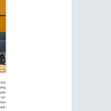
 của
ượng
quen
 lực
thức
Đánh