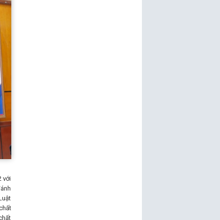
 với
đánh
Luật
chất
chất