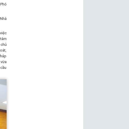
 Phó
 Nhà
việc
 tâm
 chủ
oát,
pháp
 vừa
 cầu