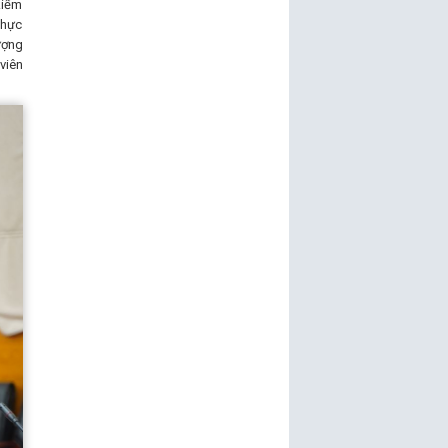
kiểm
thực
ượng
viên