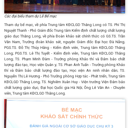
Các đại biểu tham dự Lễ Bế mạc
Tham dự bế mạc, về phía Trung tâm KĐCLGD Thăng Long có TS. Phí Thị
Nguyệt Thanh - Phó Giám đốc Trung tâm Kiểm định chất lượng chất lượng
giáo dục Thăng Long, về phía Đoàn khảo sát chính thức có GS.TS. Trần
Văn Nam, Trưởng đoàn khảo sát, nguyên Giám đốc Đại học Đà Nẵng;
PGS.TS. Đỗ Thị Thúy Hằng - Kiểm định viên, Trung tâm KĐCLGD Thăng
Long; PGS.TS. Lê Thị Tuyết - Kiểm định viên, Trung tâm KĐCLGD Thăng
Long; TS. Phạm Minh Đàm - Trưởng phòng Khảo thí và Đảm bảo chất
lượng đào tạo, Học viện Quân y; TS. Phan Anh Tuấn - Trưởng phòng Khảo
thí và Đảm bảo chất lượng đào tạo, Học viện An ninh nhân dân; TS.
Nguyễn Thị Lê Hương - Phó Trưởng phòng Hợp tác - Phát triển, Trung tâm
KĐCLGD Thăng Long; TS. Nghiêm Xuân Huy - Viện trưởng Viện Đảm bảo
chất lượng giáo dục, Đại học Quốc gia Hà Nội; Ông Lê Văn An - Chuyên
viên, Trung tâm KĐCLGD Thăng Long.