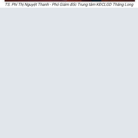
TS. Phí Thị Nguyệt Thanh - Phó Giám đốc Trung tâm KĐCLGD Thăng Long
Phát biểu tại buổi lễ, TS. Phí Thị Nguyệt Thanh - Phó Giám đốc Trung tâm
KĐCLGD Thăng Long gửi lời cảm ơn tới tập thể lãnh đạo Nhà trường và
toàn thể các thầy, cô giáo, đại diện sinh viên và học viên đã tạo điều kiện
cho Đoàn khảo sát chính thức triển khai các hoạt động của Đoàn tại
Trường. TS. Phí Thị Nguyệt Thanh hy vọng rằng những đánh giá và khuyến
nghị của Đoàn giúp tư vấn cho Nhà trường có cái nhìn đầy đủ, toàn diện
về các hoạt động đào tạo từ đó góp phần vào hoàn thiện chính sách chất
lượng của Nhà trường và đưa ra những giải pháp cải tiến việc nâng cao
chất lượng đào tạo trong các chu kỳ tiếp theo, đồng thời đây cũng là cơ
sở để thực hiện các bước tiếp theo thẩm định kết quả đánh giá và công
nhận đạt tiêu chuẩn chất lượng giáo dục đối với Trường Đại học Luật Hà
Nội.