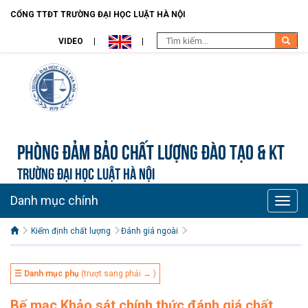
CỔNG TTĐT TRƯỜNG ĐẠI HỌC LUẬT HÀ NỘI
VIDEO
Phòng Đảm bảo chất lượng đào tạo & KT
TRƯỜNG ĐẠI HỌC LUẬT HÀ NỘI
Danh mục chính
Toggle
naviga
Kiểm định chất lượng
Đánh giá ngoài
☰ Danh mục phụ
(trượt sang phải → )
Bế mạc Khảo sát chính thức đánh giá chất