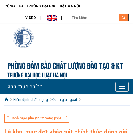
CỔNG TTĐT TRƯỜNG ĐẠI HỌC LUẬT HÀ NỘI
VIDEO
Phòng Đảm bảo chất lượng đào tạo & KT
TRƯỜNG ĐẠI HỌC LUẬT HÀ NỘI
Danh mục chính
Toggle
naviga
Kiểm định chất lượng
Đánh giá ngoài
☰ Danh mục phụ
(trượt sang phải → )
Lễ khai mạc đợt khảo sát chính thức đánh giá