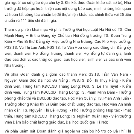
giá ngoài cơ sở giáo dục chu kỳ 3. Khi kết thúc đoàn khảo sát sơ bộ, Nhà
trường đã tiếp tục hoàn thiện các nội dung báo cáo, minh chứng liên quan
và hoàn tất công tác chuẩn bị để thực hiện khảo sát chính thức với 25 tiêu
chuẩn và 111 tiêu chí đánh giá.
Tham dự phiên khai mạc về phía Trường Đại học Luật Hà Nội có TS. Chu
Mạnh Hùng – Bí thư Đảng ủy, Chủ tịch Hội đồng trường; TS. Đoàn Trung
Kiên – Phó Bí thư Đảng ủy, Hiệu trưởng Nhà trường; Các Phó Hiệu trưởng:
PGS.TS. Vũ Thị Lan Anh, PGS.TS. Tô Văn Hoà cùng các đồng chí Đảng ủy
viên, thành viên Hội đồng Trường, thành viên Hội đồng tự đánh giá, lãnh
đạo các đơn vị; các thầy, cô giáo, cựu học viên, sinh viên và các sinh viên
Nhà trường.
Về phía Đoàn đánh giá gồm các thành viên: GS.TS. Trần Văn Nam -
Nguyên Giám đốc Đại học Đà Nẵng ; PGS.TS. Đỗ Thị Thúy Hằng - Kiểm
định viên, Trung tâm KĐCLGD Thăng Long; PGS.TS. Lê Thị Tuyết - Kiểm
định viên, Trung tâm KĐCLGD Thăng Long; TS. Phạm Minh Đàm - Trưởng
phòng Khảo thí và ĐBCLGD đào tạo, Học viện Quân y; TS. Phan Anh Tuấn -
Trưởng phòng Khảo thí và Đảm bảo chất lượng đào tạo, Học viện An ninh
nhân dân; TS. Nguyễn Thị Lê Hương - Phó Trưởng phòng Hợp tác - Phát
triển, Trung tâm KĐCLGD Thăng Long; TS. Nghiêm Xuân Huy - Viện trưởng
Viện Đảm bảo chất lượng giáo dục, Đại học Quốc gia Hà Nội;
Về phía Giám sát Đoàn đánh giá ngoài và cán bộ hỗ trợ có Bà Phí Thị