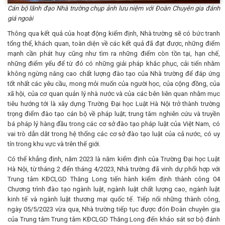
Cán bộ lãnh đạo Nhà trường chụp ảnh lưu niệm với Đoàn Chuyên gia đánh
giá ngoài
Thông qua kết quả của hoạt động kiểm định, Nhà trường sẽ có bức tranh
tổng thể, khách quan, toàn diện về các kết quả đã đạt được, những điểm
mạnh cần phát huy cũng như tìm ra những điểm còn tồn tại, hạn chế,
những điểm yếu để từ đó có những giải pháp khắc phục, cải tiến nhằm
không ngừng nâng cao chất lượng đào tạo của Nhà trường để đáp ứng
tốt nhất các yêu cầu, mong mỏi muốn của người học, của cộng đồng, của
xã hội, của cơ quan quản lý nhà nước và của các bên liên quan nhằm mục
tiêu hướng tới là xây dựng Trường Đại học Luật Hà Nội trở thành trường
trọng điểm đào tạo cán bộ về pháp luật; trung tâm nghiên cứu và truyền
bá pháp lý hàng đầu trong các cơ sở đào tạo pháp luật của Việt Nam, có
vai trò dẫn dắt trong hệ thống các cơ sở đào tạo luật của cả nước, có uy
tín trong khu vực và trên thế giới.
Có thể khẳng định, năm 2023 là năm kiểm định của Trường Đại học Luật
Hà Nội, từ tháng 2 đến tháng 4/2023, Nhà trường đã vinh dự phối hợp với
Trung tâm KĐCLGD Thăng Long tiến hành kiểm định thành công 04
Chương trình đào tạo ngành luật, ngành luật chất lượng cao, ngành luật
kinh tế và ngành luật thương mại quốc tế. Tiếp nối những thành công,
ngày 05/5/2023 vừa qua, Nhà trường tiếp tục được đón Đoàn chuyên gia
của Trung tâm Trung tâm KĐCLGD Thăng Long đến khảo sát sơ bộ đánh