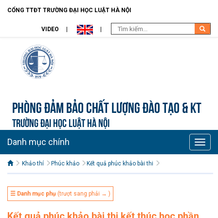
CỔNG TTĐT TRƯỜNG ĐẠI HỌC LUẬT HÀ NỘI
VIDEO
Phòng Đảm bảo chất lượng đào tạo & KT
TRƯỜNG ĐẠI HỌC LUẬT HÀ NỘI
Danh mục chính
Toggle
naviga
Khảo thí
Phúc khảo
Kết quả phúc khảo bài thi
☰ Danh mục phụ
(trượt sang phải → )
Kết quả phúc khảo bài thi kết thúc học phần