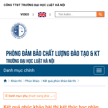
CỔNG TTĐT TRƯỜNG ĐẠI HỌC LUẬT HÀ NỘI
VIDEO
Phòng Đảm bảo chất lượng đào tạo & KT
TRƯỜNG ĐẠI HỌC LUẬT HÀ NỘI
Danh mục chính
Toggle
naviga
Khảo thí
Phúc khảo
Kết quả phúc khảo bài thi
☰ Danh mục phụ
(trượt sang phải → )
Kết quả phúc khảo bài thi kết thúc học phần