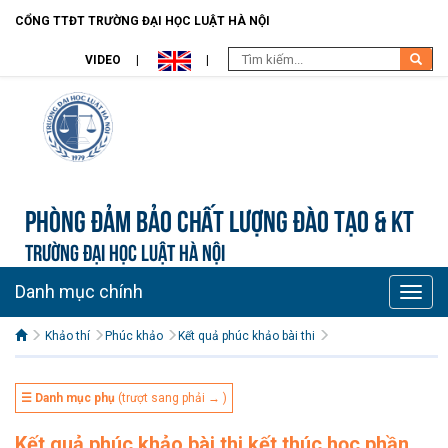
CỔNG TTĐT TRƯỜNG ĐẠI HỌC LUẬT HÀ NỘI
VIDEO
Phòng Đảm bảo chất lượng đào tạo & KT
TRƯỜNG ĐẠI HỌC LUẬT HÀ NỘI
Danh mục chính
Toggle
naviga
Khảo thí
Phúc khảo
Kết quả phúc khảo bài thi
☰ Danh mục phụ
(trượt sang phải → )
Kết quả phúc khảo bài thi kết thúc học phần