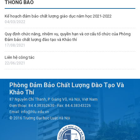
THÔNG BÁO
Kế hoạch đảm bảo chất lượng giáo dục năm học 2021-2022
04/03/2022
Quy định chức năng, nhiệm vụ, quyền hạn và cơ cấu tổ chức của Phòng
Đảm bảo chất lượng đào tạo và Khảo thí
17/08/2021
Liên hệ công tác
22/06/2021
Phòng Đảm Bảo Chất Lượng Đào Tạo Và
Khảo Thí
87 Nguyễn Chí Thanh, P. Giảng Võ, Hà Nội, Việt Nam
Điện thoại: 84.4.38352630 - Fax: 84.4.38343226
Email: info@hlu.edu.vn
© 2016 Trường Đại học Luật Hà Nội