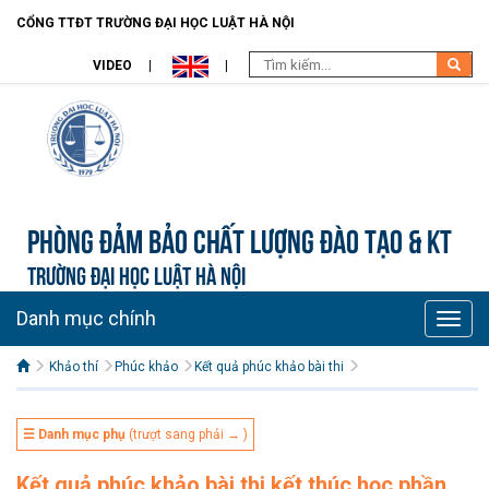
CỔNG TTĐT TRƯỜNG ĐẠI HỌC LUẬT HÀ NỘI
VIDEO
Phòng Đảm bảo chất lượng đào tạo & KT
TRƯỜNG ĐẠI HỌC LUẬT HÀ NỘI
Danh mục chính
Toggle
naviga
Khảo thí
Phúc khảo
Kết quả phúc khảo bài thi
☰ Danh mục phụ
(trượt sang phải → )
Kết quả phúc khảo bài thi kết thúc học phần